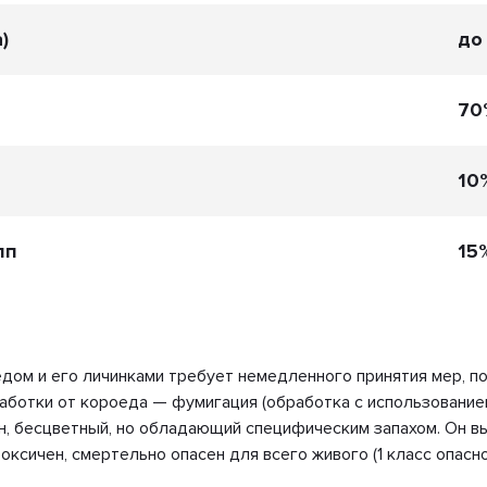
)
до
70
10
пп
15
ом и его личинками требует немедленного принятия мер, пок
ботки от короеда — фумигация (обработка с использованием
, бесцветный, но обладающий специфическим запахом. Он вы
ксичен, смертельно опасен для всего живого (1 класс опасно