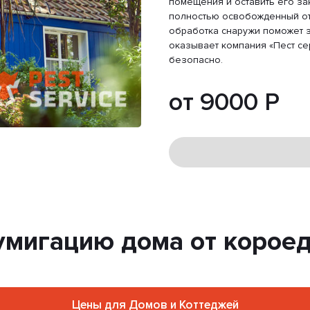
помещения и оставить его за
полностью освобожденный от
обработка снаружи поможет з
оказывает компания «Пест се
безопасно.
от 9000 Р
умигацию дома от короед
Цены для Домов и Коттеджей