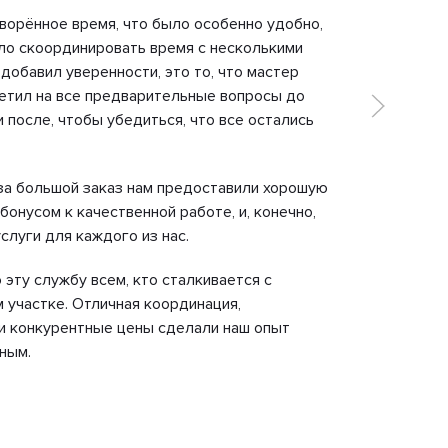
оворённое время, что было особенно удобно,
Работал
ыло скоординировать время с несколькими
которые
добавил уверенности, это то, что мастер
насколь
ветил на все предварительные вопросы до
как дейс
и после, чтобы убедиться, что все остались
услуги.
Теперь в
 за большой заказ нам предоставили хорошую
от рабо
бонусом к качественной работе, и, конечно,
рекомен
слуги для каждого из нас.
проблем
стало г
эту службу всем, кто сталкивается с
 участке. Отличная координация,
и конкурентные цены сделали наш опыт
ным.