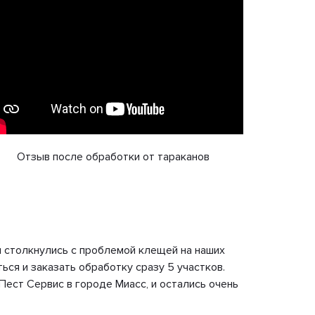
Отзыв после обработки от тараканов
Нико
и столкнулись с проблемой клещей на наших
Недавно
ься и заказать обработку сразу 5 участков.
монстры
Пест Сервис в городе Миасс, и остались очень
в назна
объяснил